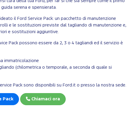
si cura della tua Ford, per far sì che sia sempre come il primo
a guida serena e spensierata.
o ideato il Ford Service Pack: un pacchetto di manutenzione
ntrolli e le sostituzioni previste dal tagliando di manutenzione e,
eriori e sostituzioni aggiuntive.
ervice Pack possono essere da 2, 3 o 4 tagliandi ed il servizio è
ima immatricolazione
liando (chilometrica o temporale, a seconda di quale si
d Service Pack sono disponibili su Ford.it o presso la nostra sede.
ce Pack
Chiamaci ora