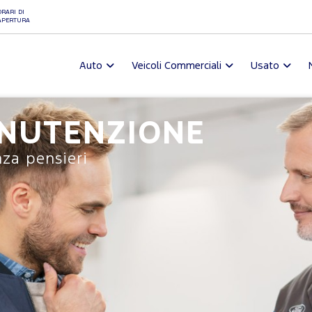
ORARI DI
APERTURA
Auto
Veicoli Commerciali
Usato
ANUTENZIONE
za pensieri