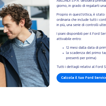
ABLONDI S.P.A. desidera prender
giorno, in grado di regalarti un
Proprio in quest’ottica, è stat
ordinaria che include tutti i co
in più, una serie di controlli ult
I piani disponibili per il Ford S
attivabile entro:
12 mesi dalla data di pr
la scadenza del primo tag
presenti per prima)
Tutti i dettagli relativi al For
Calcola il tuo Ford Servi