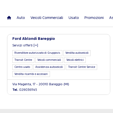
Auto
Veicoli Commerciali
Usato
Promozioni
As
Ford Ablondi Bareggio
Servizi offerti [
]
Rivenditore autorizzato di Gruppovis
Vendita autoveicoli
Transit Centre
Veicoli commerciali
Veicoli elettrici
Centro usato
Assistenza autoveicoli
Transit Centre Service
Vendita ricambi e accessori
Via Magenta, 17 - 20010 Bareggio (MI)
Tel.
0290361145