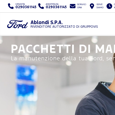
VENDITA
ASSISTENZA
SCRIVICI
DOVE
0290361145
0290361145
ORA
SIAMO
Ablondi S.P.A.
RIVENDITORE AUTORIZZATO DI GRUPPOVIS
PACCHETTI DI M
La manutenzione della tua Ford, sen