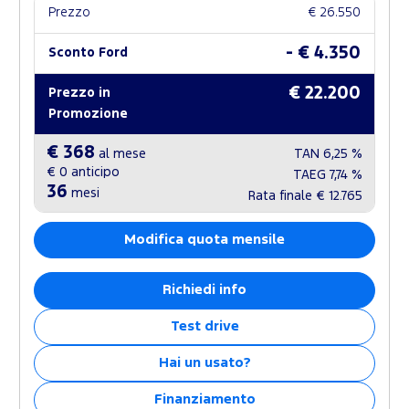
Prezzo
€ 26.550
- € 4.350
Sconto Ford
€ 22.200
Prezzo in
Promozione
€ 368
al mese
TAN
6,25 %
€ 0
anticipo
TAEG
7,74 %
36
mesi
Rata finale
€ 12.765
Modifica quota mensile
Richiedi info
Test drive
Hai un usato?
Finanziamento