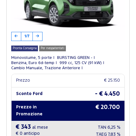
1/7
Pronta Consegna
Per neopatentati
Monovolume, 5 porte
BURSTING GREEN -
Benzina, Euro 6d-temp
999 cc, 125 CV (91 kW)
Cambio Manuale, Trazione Anteriore
Prezzo
€ 25.150
- € 4.450
Sconto Ford
€ 20.700
Prezzo in
Promozione
€ 343
al mese
TAN
6,25 %
€ 0
anticipo
TAEG
7,83 %