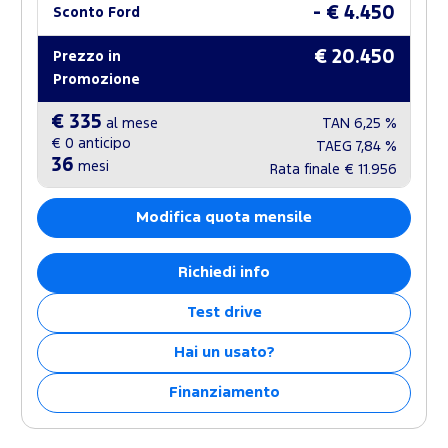
- € 4.450
Sconto Ford
€ 20.450
Prezzo in
Promozione
€ 335
al mese
TAN
6,25 %
€ 0
anticipo
TAEG
7,84 %
36
mesi
Rata finale
€ 11.956
Modifica quota mensile
Richiedi info
Test drive
Hai un usato?
Finanziamento