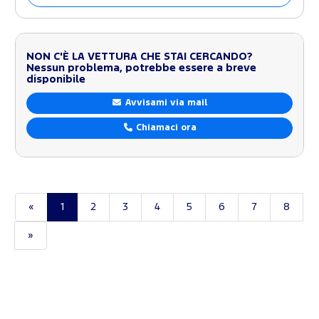
NON C'È LA VETTURA CHE STAI CERCANDO?
Nessun problema, potrebbe essere a breve
disponibile
Avvisami via mail
Chiamaci ora
«
1
2
3
4
5
6
7
8
»