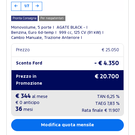
1/7
Pronta Consegna
Per neopatentati
Monovolume, 5 porte
AGATE BLACK -
Benzina, Euro 6d-temp
999 cc, 125 CV (91 kW)
Cambio Manuale, Trazione Anteriore
Prezzo
€ 25.050
- € 4.350
Sconto Ford
€ 20.700
Prezzo in
Promozione
€ 344
al mese
TAN
6,25 %
€ 0
anticipo
TAEG
7,83 %
36
mesi
Rata finale
€ 11.907
Modifica quota mensile