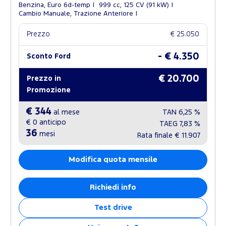
Benzina, Euro 6d-temp
999 cc, 125 CV (91 kW)
Cambio Manuale, Trazione Anteriore
Prezzo
€ 25.050
- € 4.350
Sconto Ford
€ 20.700
Prezzo in
Promozione
€ 344
al mese
TAN
6,25 %
€ 0
anticipo
TAEG
7,83 %
36
mesi
Rata finale
€ 11.907
Modifica quota mensile
Richiedi info
Test drive