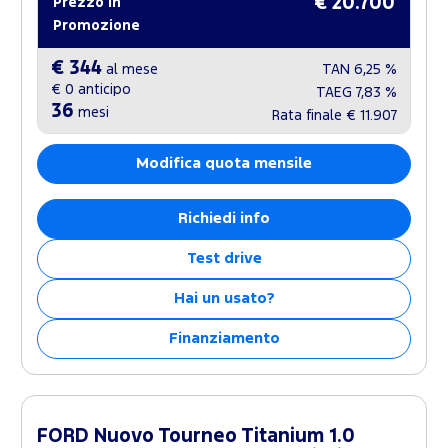
€ 20.700
Prezzo in
Promozione
€ 344
al mese
TAN
6,25 %
€ 0
anticipo
TAEG
7,83 %
36
mesi
Rata finale
€ 11.907
Modifica quota mensile
Richiedi info
Test drive
Hai un usato?
Finanziamento
FORD Nuovo Tourneo Titanium 1.0