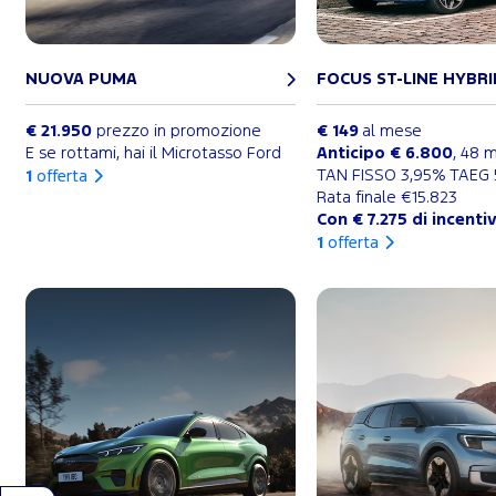
NUOVA PUMA
FOCUS ST-LINE HYBRI
€ 21.950
prezzo in promozione
€ 149
al mese
E se rottami, hai il Microtasso Ford
Anticipo € 6.800
, 48 
TAN FISSO 3,95% TAEG
1
offerta
Rata finale €15.823
Con € 7.275 di incenti
1
offerta