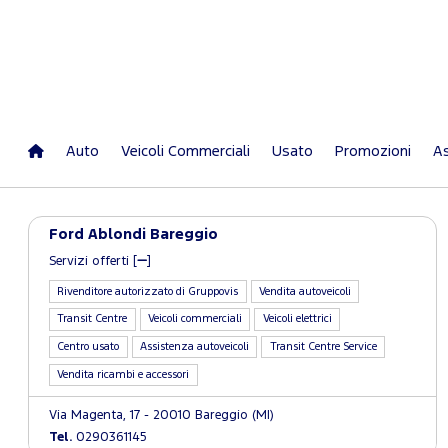
Auto
Veicoli Commerciali
Usato
Promozioni
As
Ford Ablondi Bareggio
Servizi offerti [
]
Rivenditore autorizzato di Gruppovis
Vendita autoveicoli
Transit Centre
Veicoli commerciali
Veicoli elettrici
Centro usato
Assistenza autoveicoli
Transit Centre Service
Vendita ricambi e accessori
Via Magenta, 17 - 20010 Bareggio (MI)
Tel.
0290361145