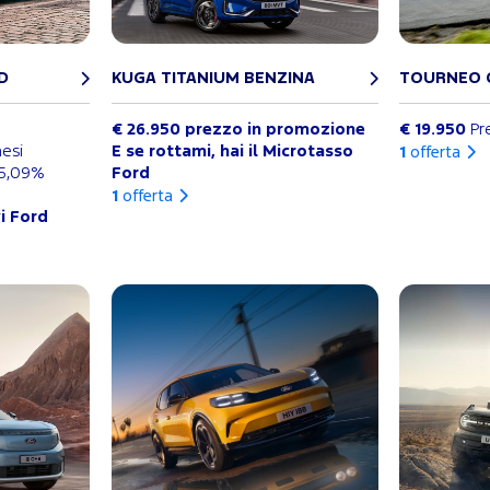
D
KUGA TITANIUM BENZINA
TOURNEO 
€ 26.950 prezzo in promozione
€ 19.950
Pr
mesi
E se rottami, hai il Microtasso
1
offerta
 5,09%
Ford
1
offerta
vi Ford