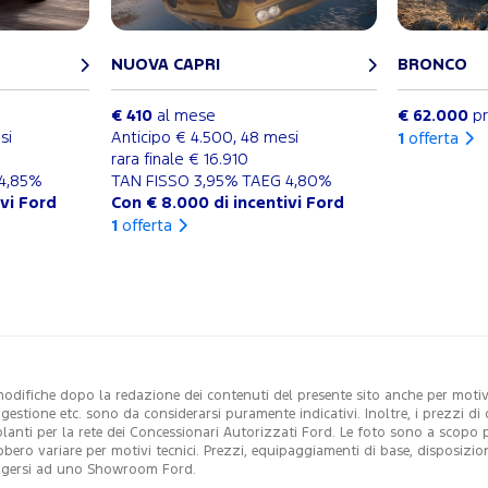
NUOVA CAPRI
BRONCO
€ 410
al mese
€ 62.000
pr
si
Anticipo € 4.500, 48 mesi
1
offerta
rara finale € 16.910
4,85%
TAN FISSO 3,95% TAEG 4,80%
ivi Ford
Con € 8.000 di incentivi Ford
1
offerta
modifiche dopo la redazione dei contenuti del presente sito anche per motivi 
i gestione etc. sono da considerarsi puramente indicativi. Inoltre, i prezzi 
colanti per la rete dei Concessionari Autorizzati Ford. Le foto sono a scopo
ebbero variare per motivi tecnici. Prezzi, equipaggiamenti di base, disposizio
ivolgersi ad uno Showroom Ford.