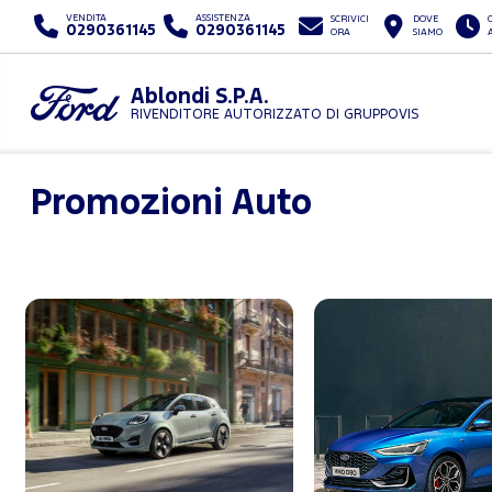
VENDITA
ASSISTENZA
SCRIVICI
DOVE
0290361145
0290361145
ORA
SIAMO
Ablondi S.P.A.
RIVENDITORE AUTORIZZATO DI GRUPPOVIS
Promozioni Auto