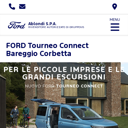
MENU
Ablondi S.P.A.
RIVENDITORE AUTORIZZATO DI GRUPPOVIS
FORD
Tourneo Connect
Bareggio Corbetta
PER LE PICCOLE IMPRESE E LE
GRANDI ESCURSIONI
NUOVO FORD
TOURNEO CONNECT