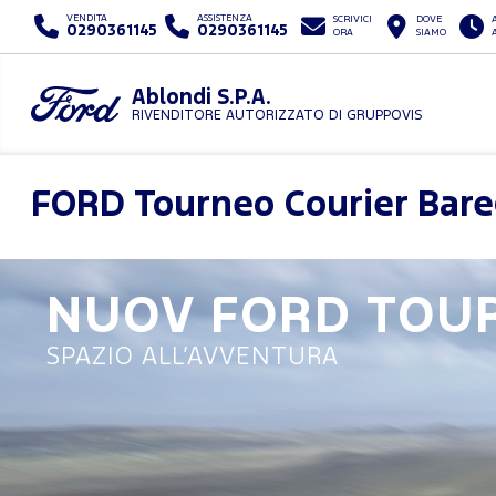
VENDITA
ASSISTENZA
SCRIVICI
DOVE
0290361145
0290361145
ORA
SIAMO
Ablondi S.P.A.
RIVENDITORE AUTORIZZATO DI GRUPPOVIS
FORD
Tourneo Courier Bare
NUOV FORD
TOU
SPAZIO ALL’AVVENTURA