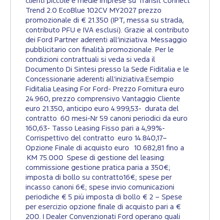
clienti piccole e medie imprese su Transit Connect
Trend 2.0 EcoBlue 102CV MY2027 prezzo
promozionale di € 21.350 (IPT, messa su strada,
contributo PFU e IVA esclusi). Grazie al contributo
dei Ford Partner aderenti all’iniziativa. Messaggio
pubblicitario con finalità promozionale. Per le
condizioni contrattuali si veda si veda il
Documento Di Sintesi presso la Sede Fiditalia e le
Concessionarie aderenti all’iniziativa.Esempio
Fiditalia Leasing For Ford- Prezzo Fornitura euro
24.960, prezzo comprensivo Vantaggio Cliente
euro 21.350, anticipo euro 4.999,53- durata del
contratto 60 mesi-Nr 59 canoni periodici da euro
160,63- Tasso Leasing Fisso pari a 4,99%-
Corrispettivo del contratto euro 14.840,17–
Opzione Finale di acquisto euro 10.682,81 fino a
KM 75.000 Spese di gestione del leasing:
commissione gestione pratica paria a 350€;
imposta di bollo su contratto16€; spese per
incasso canoni 6€; spese invio comunicazioni
periodiche € 5 più imposta di bollo € 2 – Spese
per esercizio opzione finale di acquisto pari a €
200. I Dealer Convenzionati Ford operano quali