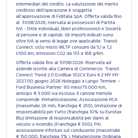
intermediari del credito. La valutazione del merito
creditizio dell’operazione è soggetta
all’approvazione di Fiditalia SpA. Offerta valida fino
al 31/08/2026, riservata ai possessori di Partita
IVA - Ditte individuali, liberi professionisti e Società
di persone e di capitali. Gli importi indicati sono
oltre IVA ai sensi di legge ove applicabile. Transit
Connect: ciclo misto WLTP consumi da 5,1 a 7,2
l/100 km, emissioni CO2 da 133 a 168 g/km.​
Offerta valida fino al 31/08/2026. Riservata ad
aziende iscritte alla Camera di Commercio. Transit
Connect Trend 2.0 EcoBlue 102CV Euro 6.2 MY MY
2027.00 giugno 2026 Noleggio a Lungo Termine –
Ford Business Partner: 60 mesi/75.000 Km,
anticipo € 5.000 iva esclusa. Il canone mensile
comprende: Immatricolazione, Assicurazione RCA
(massimale 26 mln, franchigia € 250), limitazione di
responsabilità per Furto (franchigia 10% su Eurotax
Blu) limitazione di responsabilità per danni al
veicolo o incendio (Franchigia € 500), PAI
assicurazione infortuni sul conducente (massimale
€ 150.000, franchigia 3% ), Manutenzione Ordinaria