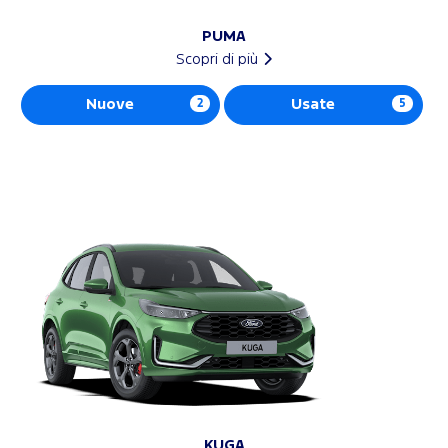
PUMA
Scopri di più
Nuove
2
Usate
5
KUGA